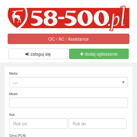
OC / AC / Assistance
zaloguj się
dodaj ogłoszenie
Marka
---
Model
Rok
Cena [PLN]